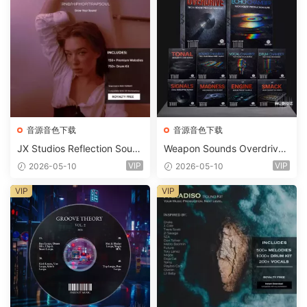
音源音色下载
音源音色下载
JX Studios Reflection Soun
Weapon Sounds Overdrive
d Kit WAV-FANTASTiC
x Echo Chamber Production
VIP
VIP
2026-05-10
2026-05-10
Suite Bundle WAV MiDi Seru
m 2 Presets-FANTASTiC
VIP
VIP