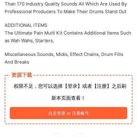
Than 170 Industry Quality Sounds All Which Are Used By
Professional Producers To Make Their Drums Stand Out
ADDITIONAL ITEMS
The Ultimate Pain Multi Kit Contains Additional Items Such
as Wah Wahs, Starters,
Miscellaneous Sounds, Midis, Effect Chains, Drum Fills
And Breaks
资源下载
权限不足，您可以选择【登录】或者【注册】之后刷
新本页面查看！
点击登录 or 注册账号