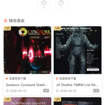
0
1
猜你喜欢
VIP
VIP
音源音色下载
音源音色下载
Soulsxcx Cynosure Stashkit
JX Studios TMRW Lnd Dee
WAV MiDi FST-FANTASTiC
p And Tech House Sound Ki
VIP
VIP
2026-05-10
2026-05-10
t WAV MiDi Ni Massive Pres
ets-FANTASTiC
VIP
VIP