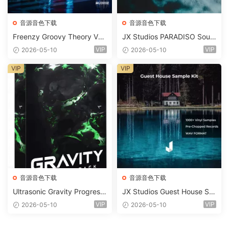
音源音色下载
音源音色下载
Freenzy Groovy Theory Vol.
JX Studios PARADISO Soun
2 WAV
d Kit MULTiFORMAT-FANTA
VIP
VIP
2026-05-10
2026-05-10
STiC
VIP
VIP
音源音色下载
音源音色下载
Ultrasonic Gravity Progressi
JX Studios Guest House Sa
ve House Sample Pack Ulti
mples WAV-FANTASTiC
VIP
VIP
2026-05-10
2026-05-10
mate Edition WAV FLP Seru
m Presets Sylenth1 Soundb