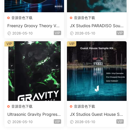
音源音色下载
音源音色下载
Freenzy Groovy Theory Vol.
JX Studios PARADISO Soun
2 WAV
d Kit MULTiFORMAT-FANTA
VIP
VIP
2026-05-10
2026-05-10
STiC
VIP
VIP
音源音色下载
音源音色下载
Ultrasonic Gravity Progressi
JX Studios Guest House Sa
ve House Sample Pack Ulti
mples WAV-FANTASTiC
VIP
VIP
2026-05-10
2026-05-10
mate Edition WAV FLP Seru