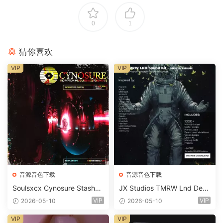
0
1
猜你喜欢
VIP
VIP
音源音色下载
音源音色下载
Soulsxcx Cynosure Stashkit
JX Studios TMRW Lnd Dee
WAV MiDi FST-FANTASTiC
p And Tech House Sound Ki
VIP
VIP
2026-05-10
2026-05-10
t WAV MiDi Ni Massive Pres
ets-FANTASTiC
VIP
VIP