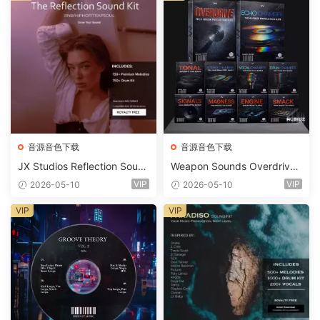
音源音色下载
音源音色下载
JX Studios Reflection Soun
Weapon Sounds Overdrive
d Kit WAV-FANTASTiC
x Echo Chamber Production
VIP
VIP
2026-05-10
2026-05-10
Suite Bundle WAV MiDi Seru
m 2 Presets-FANTASTiC
VIP
VIP