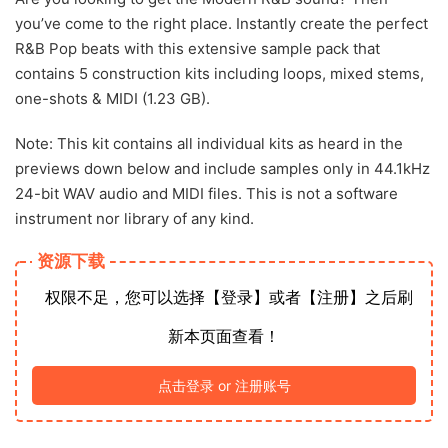
you’ve come to the right place. Instantly create the perfect
R&B Pop beats with this extensive sample pack that
contains 5 construction kits including loops, mixed stems,
one-shots & MIDI (1.23 GB).
Note: This kit contains all individual kits as heard in the
previews down below and include samples only in 44.1kHz
24-bit WAV audio and MIDI files. This is not a software
instrument nor library of any kind.
资源下载
权限不足，您可以选择【登录】或者【注册】之后刷
新本页面查看！
点击登录 or 注册账号