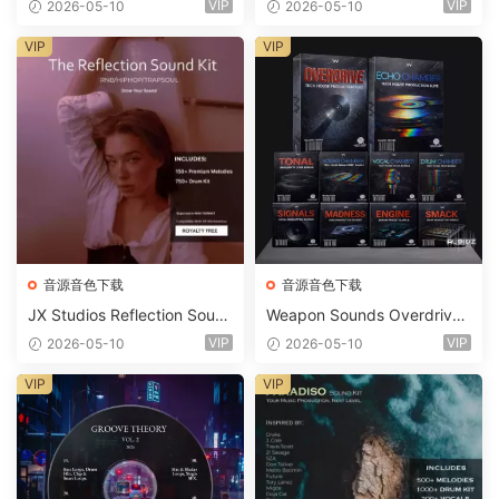
VIP
VIP
2026-05-10
2026-05-10
t WAV MiDi Ni Massive Pres
ets-FANTASTiC
VIP
VIP
音源音色下载
音源音色下载
JX Studios Reflection Soun
Weapon Sounds Overdrive
d Kit WAV-FANTASTiC
x Echo Chamber Production
VIP
VIP
2026-05-10
2026-05-10
Suite Bundle WAV MiDi Seru
m 2 Presets-FANTASTiC
VIP
VIP