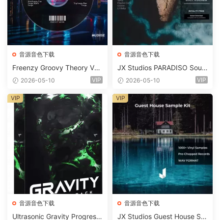
音源音色下载
音源音色下载
Freenzy Groovy Theory Vol.
JX Studios PARADISO Soun
2 WAV
d Kit MULTiFORMAT-FANTA
VIP
VIP
2026-05-10
2026-05-10
STiC
VIP
VIP
音源音色下载
音源音色下载
Ultrasonic Gravity Progressi
JX Studios Guest House Sa