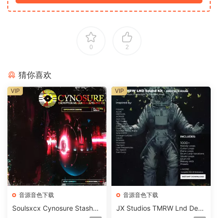
0
2
猜你喜欢
VIP
VIP
音源音色下载
音源音色下载
Soulsxcx Cynosure Stashkit
JX Studios TMRW Lnd Dee
WAV MiDi FST-FANTASTiC
p And Tech House Sound Ki