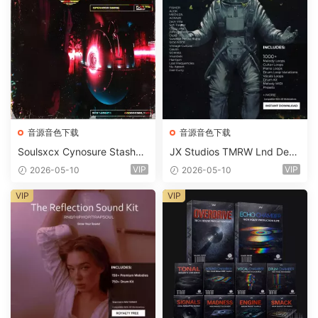
音源音色下载
音源音色下载
Soulsxcx Cynosure Stashkit
JX Studios TMRW Lnd Dee
WAV MiDi FST-FANTASTiC
p And Tech House Sound Ki
VIP
VIP
2026-05-10
2026-05-10
t WAV MiDi Ni Massive Pres
ets-FANTASTiC
VIP
VIP