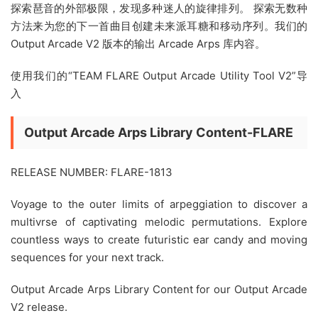
探索琶音的外部极限，发现多种迷人的旋律排列。 探索无数种
方法来为您的下一首曲目创建未来派耳糖和移动序列。我们的
Output Arcade V2 版本的输出 Arcade Arps 库内容。
使用我们的“TEAM FLARE Output Arcade Utility Tool V2”导
入
Output Arcade Arps Library Content-FLARE
RELEASE NUMBER: FLARE-1813
Voyage to the outer limits of arpeggiation to discover a
multivrse of captivating melodic permutations. Explore
countless ways to create futuristic ear candy and moving
sequences for your next track.
Output Arcade Arps Library Content for our Output Arcade
V2 release.