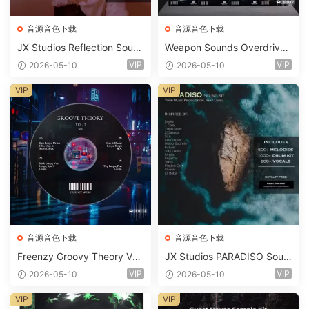
音源音色下载
音源音色下载
JX Studios Reflection Soun
Weapon Sounds Overdrive
d Kit WAV-FANTASTiC
x Echo Chamber Production
VIP
VIP
2026-05-10
2026-05-10
Suite Bundle WAV MiDi Seru
m 2 Presets-FANTASTiC
VIP
VIP
音源音色下载
音源音色下载
Freenzy Groovy Theory Vol.
JX Studios PARADISO Soun
2 WAV
d Kit MULTiFORMAT-FANTA
VIP
VIP
2026-05-10
2026-05-10
STiC
VIP
VIP