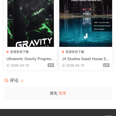
音源音色下载
音源音色下载
Ultrasonic Gravity Progressi
JX Studios Guest House Sa
ve House Sample Pack Ulti
mples WAV-FANTASTiC
VIP
VIP
2026-05-10
2026-05-10
mate Edition WAV FLP Seru
m Presets Sylenth1 Soundb
ank-ARCADiA
评论
0
请先
登录