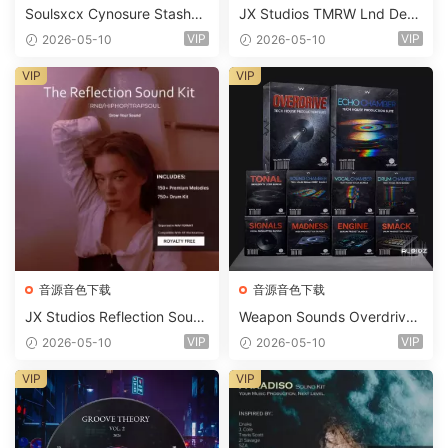
Soulsxcx Cynosure Stashkit
JX Studios TMRW Lnd Dee
WAV MiDi FST-FANTASTiC
p And Tech House Sound Ki
VIP
VIP
2026-05-10
2026-05-10
t WAV MiDi Ni Massive Pres
ets-FANTASTiC
VIP
VIP
音源音色下载
音源音色下载
JX Studios Reflection Soun
Weapon Sounds Overdrive
d Kit WAV-FANTASTiC
x Echo Chamber Production
VIP
VIP
2026-05-10
2026-05-10
Suite Bundle WAV MiDi Seru
m 2 Presets-FANTASTiC
VIP
VIP