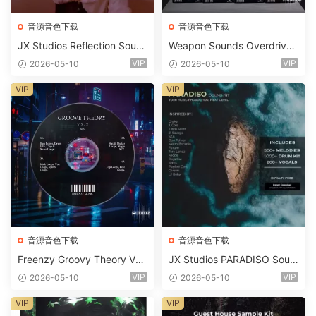
音源音色下载
音源音色下载
JX Studios Reflection Soun
Weapon Sounds Overdrive
d Kit WAV-FANTASTiC
x Echo Chamber Production
VIP
VIP
2026-05-10
2026-05-10
Suite Bundle WAV MiDi Seru
m 2 Presets-FANTASTiC
VIP
VIP
音源音色下载
音源音色下载
Freenzy Groovy Theory Vol.
JX Studios PARADISO Soun
2 WAV
d Kit MULTiFORMAT-FANTA
VIP
VIP
2026-05-10
2026-05-10
STiC
VIP
VIP