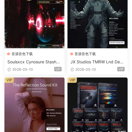
音源音色下载
音源音色下载
Soulsxcx Cynosure Stashkit
JX Studios TMRW Lnd Dee
WAV MiDi FST-FANTASTiC
p And Tech House Sound Ki
VIP
VIP
2026-05-10
2026-05-10
t WAV MiDi Ni Massive Pres
ets-FANTASTiC
VIP
VIP