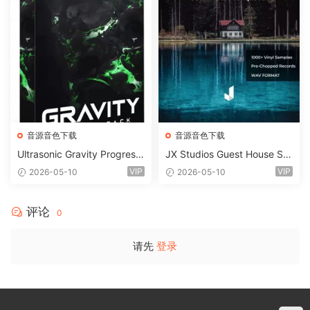
音源音色下载
音源音色下载
Ultrasonic Gravity Progressi
JX Studios Guest House Sa
ve House Sample Pack Ulti
mples WAV-FANTASTiC
VIP
VIP
2026-05-10
2026-05-10
mate Edition WAV FLP Seru
m Presets Sylenth1 Soundb
ank-ARCADiA
评论
0
请先
登录