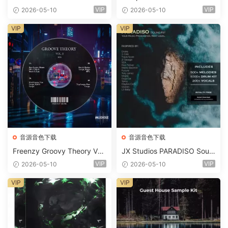
d Kit WAV-FANTASTiC
x Echo Chamber Production
VIP
VIP
2026-05-10
2026-05-10
Suite Bundle WAV MiDi Seru
m 2 Presets-FANTASTiC
VIP
VIP
音源音色下载
音源音色下载
Freenzy Groovy Theory Vol.
JX Studios PARADISO Soun
2 WAV
d Kit MULTiFORMAT-FANTA
VIP
VIP
2026-05-10
2026-05-10
STiC
VIP
VIP