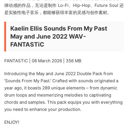
律动感的作品，无论是制作 Lo-Fi、Hip-Hop、Future Soul 还
是实验性电子音乐，都能够获得丰富的灵感与创作素材。
Kaelin Ellis Sounds From My Past
May and June 2022 WAV-
FANTASTiC
FANTASTiC | 08 March 2026 | 356 MB
Introducing the May and June 2022 Double Pack from
‘Sounds From My Past.’ Crafted with sounds originated a
year ago, it boasts 289 unique elements – from dynamic
drum loops and mesmerizing melodies to captivating
chords and samples. This pack equips you with everything
you need to enhance your production.
ENJOY!