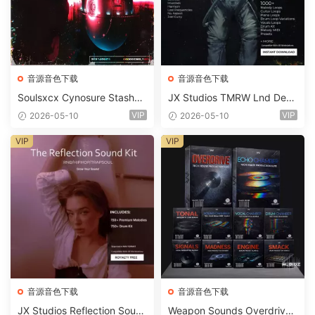
音源音色下载
音源音色下载
Soulsxcx Cynosure Stashkit
JX Studios TMRW Lnd Dee
WAV MiDi FST-FANTASTiC
p And Tech House Sound Ki
VIP
VIP
2026-05-10
2026-05-10
t WAV MiDi Ni Massive Pres
ets-FANTASTiC
VIP
VIP
音源音色下载
音源音色下载
JX Studios Reflection Soun
Weapon Sounds Overdrive