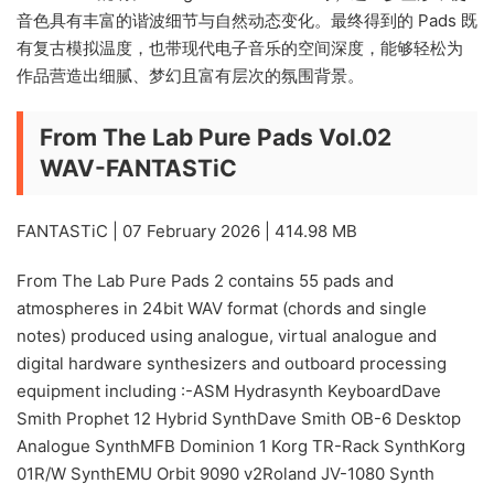
音色具有丰富的谐波细节与自然动态变化。最终得到的 Pads 既
有复古模拟温度，也带现代电子音乐的空间深度，能够轻松为
作品营造出细腻、梦幻且富有层次的氛围背景。
From The Lab Pure Pads Vol.02
WAV-FANTASTiC
FANTASTiC | 07 February 2026 | 414.98 MB
From The Lab Pure Pads 2 contains 55 pads and
atmospheres in 24bit WAV format (chords and single
notes) produced using analogue, virtual analogue and
digital hardware synthesizers and outboard processing
equipment including :-ASM Hydrasynth KeyboardDave
Smith Prophet 12 Hybrid SynthDave Smith OB-6 Desktop
Analogue SynthMFB Dominion 1 Korg TR-Rack SynthKorg
01R/W SynthEMU Orbit 9090 v2Roland JV-1080 Synth