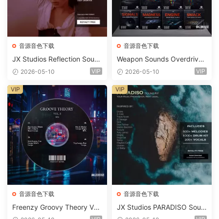
音源音色下载
音源音色下载
JX Studios Reflection Soun
Weapon Sounds Overdrive
d Kit WAV-FANTASTiC
x Echo Chamber Production
VIP
VIP
2026-05-10
2026-05-10
Suite Bundle WAV MiDi Seru
m 2 Presets-FANTASTiC
VIP
VIP
音源音色下载
音源音色下载
Freenzy Groovy Theory Vol.
JX Studios PARADISO Soun
2 WAV
d Kit MULTiFORMAT-FANTA