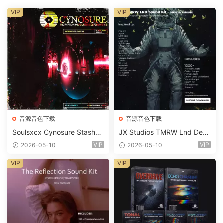
VIP
VIP
音源音色下载
音源音色下载
Soulsxcx Cynosure Stashkit
JX Studios TMRW Lnd Dee
WAV MiDi FST-FANTASTiC
p And Tech House Sound Ki
VIP
VIP
2026-05-10
2026-05-10
t WAV MiDi Ni Massive Pres
ets-FANTASTiC
VIP
VIP