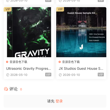
VIP
VIP
2026-05-10
2026-05-10
STiC
VIP
VIP
音源音色下载
音源音色下载
Ultrasonic Gravity Progressi
JX Studios Guest House Sa
ve House Sample Pack Ulti
mples WAV-FANTASTiC
VIP
VIP
2026-05-10
2026-05-10
mate Edition WAV FLP Seru
m Presets Sylenth1 Soundb
ank-ARCADiA
评论
0
请先
登录