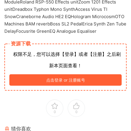
ModuleRoland RSP-550 Effects unitZoom 1201 Effects
unitDreadbox Typhon Mono SynthAccess Virus TI
SnowCraneborne Audio HE2 EQHologram MicrocosmOTO
Machines BAM reverbBoss SL2 PedalErica Synth Zen Tube
DelayFocusrite GreenEQ Analogue Equaliser
资源下载
权限不足，您可以选择【登录】或者【注册】之后刷
新本页面查看！
点击登录 or 注册账号
0
0
猜你喜欢