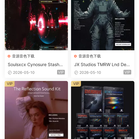
音源音色下载
音源音色下载
Soulsxcx Cynosure Stashkit
JX Studios TMRW Lnd Dee
WAV MiDi FST-FANTASTiC
p And Tech House Sound Ki
VIP
VIP
2026-05-10
2026-05-10
t WAV MiDi Ni Massive Pres
ets-FANTASTiC
VIP
VIP