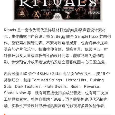
Rituals 是一套专为现代恐怖题材打造的电影级声音设计素材
包，由作曲家与声音设计师 Si Begg 联合 SampleTraxx 共同创
作。整套素材围绕阴森、不安与压迫感展开，包含诡异小提琴
噪音与碎片化乐句、扭曲拉伸音效、阴暗音景、低频冲击、时
钟循环以及大量极具攻击性的设计元素，能够迅速为恐怖电
影、惊悚预告片或黑暗游戏场景建立紧张氛围与心理压迫感。
内容涵盖 550 余个 48kHz / 24bit 高品质 WAV 文件，按 16 个
类别细分，包括 Tortured Strings、Horror Hits、Pulsing
Sub、Dark Textures、Flute Swells、Riser、Reverse、
Spare Noise 等，既有可直接使用的成品音效，也有可二次加
工的原始素材。整体容量约 1.8GB，适合需要构建现代恐怖声
场、实验性声音设计或极端氛围营造的影视与多媒体创作者。