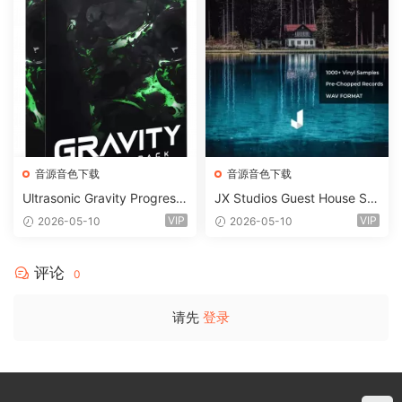
音源音色下载
音源音色下载
Ultrasonic Gravity Progressi
JX Studios Guest House Sa
ve House Sample Pack Ulti
mples WAV-FANTASTiC
VIP
VIP
2026-05-10
2026-05-10
mate Edition WAV FLP Seru
m Presets Sylenth1 Soundb
ank-ARCADiA
评论
0
请先
登录