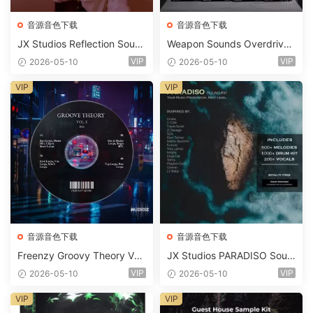
音源音色下载
音源音色下载
JX Studios Reflection Soun
Weapon Sounds Overdrive
d Kit WAV-FANTASTiC
x Echo Chamber Production
VIP
VIP
2026-05-10
2026-05-10
Suite Bundle WAV MiDi Seru
m 2 Presets-FANTASTiC
VIP
VIP
音源音色下载
音源音色下载
Freenzy Groovy Theory Vol.
JX Studios PARADISO Soun
2 WAV
d Kit MULTiFORMAT-FANTA
VIP
VIP
2026-05-10
2026-05-10
STiC
VIP
VIP