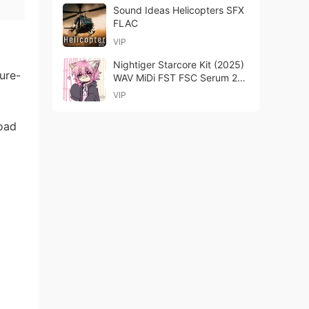
Sound Ideas Helicopters SFX
FLAC
VIP
Nightiger Starcore Kit (2025)
ure-
WAV MiDi FST FSC Serum 2
Presets-FANTASTiC
VIP
load