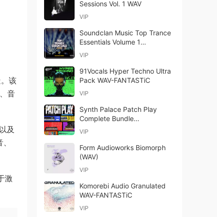
Sessions Vol. 1 WAV
VIP
Soundclan Music Top Trance
Essentials Volume 1
MULTiFORMAT-FANTASTiC
VIP
91Vocals Hyper Techno Ultra
打造。该
Pack WAV-FANTASTiC
烈、音
VIP
Synth Palace Patch Play
Complete Bundle
MULTiFORMAT-FANTASTiC
，以及
VIP
音、
Form Audioworks Biomorph
(WAV)
VIP
于激
Komorebi Audio Granulated
WAV-FANTASTiC
VIP