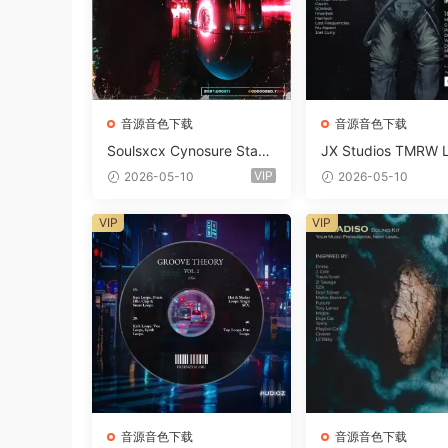
音源音色下载
音源音色下载
Soulsxcx Cynosure Stash
JX Studios TMRW 
kit WAV MiDi FST-FANTA
ep And Tech Hous
VIP
2026-05-10
2026-05-10
STiC
d Kit WAV MiDi Ni 
e Presets-FANTAST
VIP
VIP
音源音色下载
音源音色下载