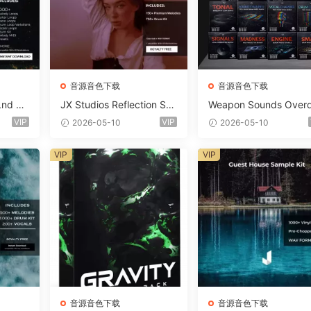
音源音色下载
音源音色下载
Lnd De
JX Studios Reflection Sou
Weapon Sounds Overd
e Soun
nd Kit WAV-FANTASTiC
e x Echo Chamber Pr
VIP
VIP
2026-05-10
2026-05-10
Massiv
ction Suite Bundle WA
iC
iDi Serum 2 Presets-F
VIP
VIP
ASTiC
音源音色下载
音源音色下载