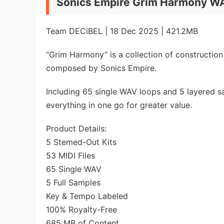
Sonics Empire Grim Harmony W
Team DECiBEL | 18 Dec 2025 | 421.2MB
“Grim Harmony” is a collection of construction
composed by Sonics Empire.
Including 65 single WAV loops and 5 layered 
everything in one go for greater value.
Product Details:
5 Stemed-Out Kits
53 MIDI Files
65 Single WAV
5 Full Samples
Key & Tempo Labeled
100% Royalty-Free
685 MB of Content