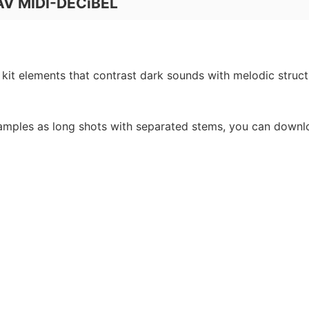
AV MIDI-DECiBEL
 kit elements that contrast dark sounds with melodic struct
samples as long shots with separated stems, you can down