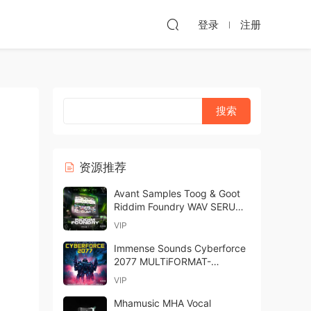
登录
注册
资源推荐
Avant Samples Toog & Goot
Riddim Foundry WAV SERUM
MASSIVE-JM
VIP
Immense Sounds Cyberforce
2077 MULTiFORMAT-
FANTASTiC
VIP
Mhamusic MHA Vocal