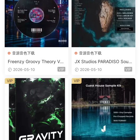
音源音色下载
音源音色下载
Freenzy Groovy Theory Vol.
JX Studios PARADISO Soun
2 WAV
d Kit MULTiFORMAT-FANTA
VIP
VIP
2026-05-10
2026-05-10
STiC
VIP
VIP