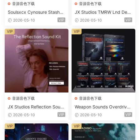
音源音色下载
音源音色下载
Soulsxcx Cynosure Stashkit
JX Studios TMRW Lnd Dee
WAV MiDi FST-FANTASTiC
p And Tech House Sound Ki
VIP
VIP
2026-05-10
2026-05-10
t WAV MiDi Ni Massive Pres
ets-FANTASTiC
VIP
VIP
音源音色下载
音源音色下载
JX Studios Reflection Soun
Weapon Sounds Overdrive
d Kit WAV-FANTASTiC
x Echo Chamber Production
VIP
VIP
2026-05-10
2026-05-10
Suite Bundle WAV MiDi Seru
m 2 Presets-FANTASTiC
VIP
VIP