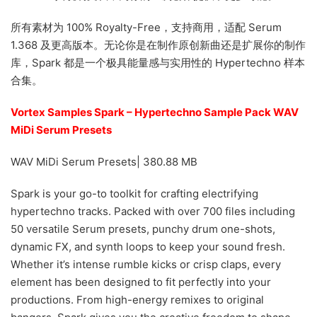
所有素材为 100% Royalty-Free，支持商用，适配 Serum
1.368 及更高版本。无论你是在制作原创新曲还是扩展你的制作
库，Spark 都是一个极具能量感与实用性的 Hypertechno 样本
合集。
Vortex Samples Spark – Hypertechno Sample Pack WAV
MiDi Serum Presets
WAV MiDi Serum Presets| 380.88 MB
Spark is your go-to toolkit for crafting electrifying
hypertechno tracks. Packed with over 700 files including
50 versatile Serum presets, punchy drum one-shots,
dynamic FX, and synth loops to keep your sound fresh.
Whether it’s intense rumble kicks or crisp claps, every
element has been designed to fit perfectly into your
productions. From high-energy remixes to original