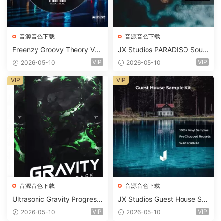
音源音色下载
音源音色下载
Freenzy Groovy Theory Vol.
JX Studios PARADISO Soun
2 WAV
d Kit MULTiFORMAT-FANTA
VIP
VIP
2026-05-10
2026-05-10
STiC
VIP
VIP
音源音色下载
音源音色下载
Ultrasonic Gravity Progressi
JX Studios Guest House Sa
ve House Sample Pack Ulti
mples WAV-FANTASTiC
VIP
VIP
2026-05-10
2026-05-10
mate Edition WAV FLP Seru