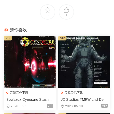
0
1
猜你喜欢
VIP
VIP
音源音色下载
音源音色下载
Soulsxcx Cynosure Stashkit
JX Studios TMRW Lnd Dee
WAV MiDi FST-FANTASTiC
p And Tech House Sound Ki
VIP
VIP
2026-05-10
2026-05-10
t WAV MiDi Ni Massive Pres