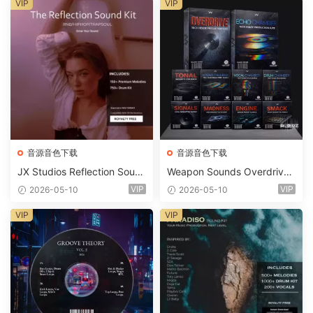
ets-FANTASTiC
VIP
VIP
音源音色下载
音源音色下载
JX Studios Reflection Soun
Weapon Sounds Overdrive
d Kit WAV-FANTASTiC
x Echo Chamber Production
VIP
VIP
2026-05-10
2026-05-10
Suite Bundle WAV MiDi Seru
m 2 Presets-FANTASTiC
VIP
VIP