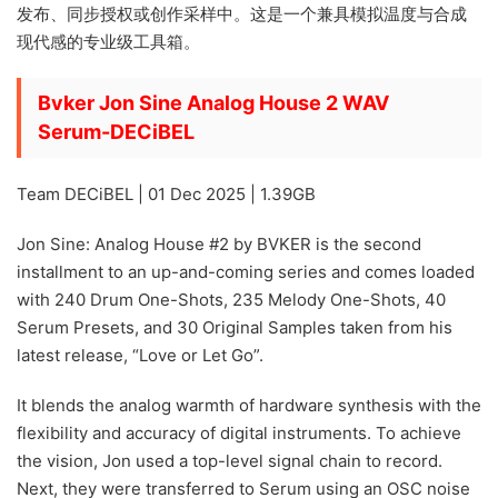
发布、同步授权或创作采样中。这是一个兼具模拟温度与合成
现代感的专业级工具箱。
Bvker Jon Sine Analog House 2 WAV
Serum-DECiBEL
Team DECiBEL | 01 Dec 2025 | 1.39GB
Jon Sine: Analog House #2 by BVKER is the second
installment to an up-and-coming series and comes loaded
with 240 Drum One-Shots, 235 Melody One-Shots, 40
Serum Presets, and 30 Original Samples taken from his
latest release, “Love or Let Go”.
It blends the analog warmth of hardware synthesis with the
flexibility and accuracy of digital instruments. To achieve
the vision, Jon used a top-level signal chain to record.
Next, they were transferred to Serum using an OSC noise