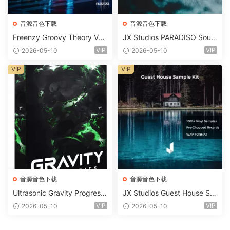
音源音色下载
音源音色下载
Freenzy Groovy Theory Vol.
JX Studios PARADISO Soun
2 WAV
d Kit MULTiFORMAT-FANTA
VIP
VIP
2026-05-10
2026-05-10
STiC
VIP
VIP
音源音色下载
音源音色下载
Ultrasonic Gravity Progressi
JX Studios Guest House Sa
ve House Sample Pack Ulti
mples WAV-FANTASTiC
VIP
VIP
2026-05-10
2026-05-10
mate Edition WAV FLP Seru
m Presets Sylenth1 Soundb