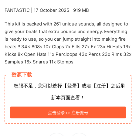
FANTASTiC | 17 October 2025 | 919 MB
This kit is packed with 261 unique sounds, all designed to
give your beats that extra bounce and energy. Everything
is ready to use, so you can jump straight into making fire
beats!!! 34x 808s 10x Claps 7x Fills 27x Fx 23x Hi Hats 16x
Kicks 8x Open Hats 11x Percloops 43x Percs 23x Rims 32x
Samples 16x Snares 11x Stomps
资源下载
权限不足，您可以选择【登录】或者【注册】之后刷
新本页面查看！
点击登录 or 注册账号