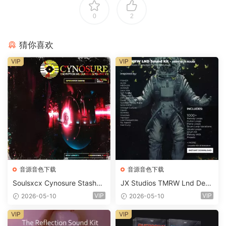
0
2
猜你喜欢
VIP
VIP
音源音色下载
音源音色下载
Soulsxcx Cynosure Stashkit
JX Studios TMRW Lnd Dee
WAV MiDi FST-FANTASTiC
p And Tech House Sound Ki
VIP
VIP
2026-05-10
2026-05-10
t WAV MiDi Ni Massive Pres
ets-FANTASTiC
VIP
VIP