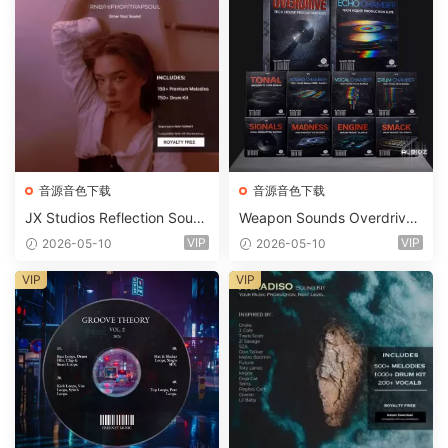
音源音色下载
音源音色下载
JX Studios Reflection Soun
Weapon Sounds Overdrive
d Kit WAV-FANTASTiC
x Echo Chamber Production
VIP
VIP
2026-05-10
2026-05-10
Suite Bundle WAV MiDi Seru
m 2 Presets-FANTASTiC
VIP
VIP