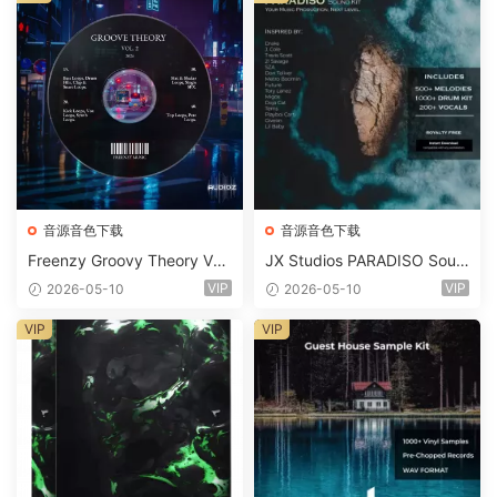
音源音色下载
音源音色下载
Freenzy Groovy Theory Vol.
JX Studios PARADISO Soun
2 WAV
d Kit MULTiFORMAT-FANTA
VIP
VIP
2026-05-10
2026-05-10
STiC
VIP
VIP