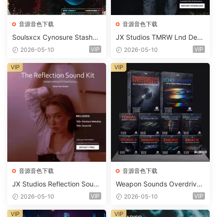
音源音色下载
音源音色下载
Soulsxcx Cynosure Stashkit
JX Studios TMRW Lnd Dee
WAV MiDi FST-FANTASTiC
p And Tech House Sound Ki
VIP
VIP
2026-05-10
2026-05-10
t WAV MiDi Ni Massive Pres
ets-FANTASTiC
VIP
VIP
音源音色下载
音源音色下载
JX Studios Reflection Soun
Weapon Sounds Overdrive
d Kit WAV-FANTASTiC
x Echo Chamber Production
VIP
VIP
2026-05-10
2026-05-10
Suite Bundle WAV MiDi Seru
m 2 Presets-FANTASTiC
VIP
VIP