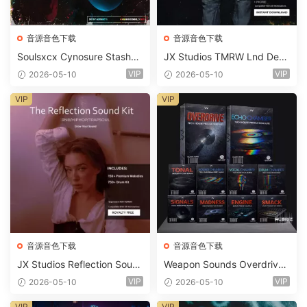
音源音色下载
音源音色下载
Soulsxcx Cynosure Stashkit
JX Studios TMRW Lnd Dee
WAV MiDi FST-FANTASTiC
p And Tech House Sound Ki
VIP
VIP
2026-05-10
2026-05-10
t WAV MiDi Ni Massive Pres
ets-FANTASTiC
VIP
VIP
音源音色下载
音源音色下载
JX Studios Reflection Soun
Weapon Sounds Overdrive
d Kit WAV-FANTASTiC
x Echo Chamber Production
VIP
VIP
2026-05-10
2026-05-10
Suite Bundle WAV MiDi Seru
m 2 Presets-FANTASTiC
VIP
VIP