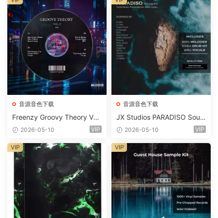
音源音色下载
音源音色下载
Freenzy Groovy Theory Vol.
JX Studios PARADISO Soun
2 WAV
d Kit MULTiFORMAT-FANTA
VIP
VIP
2026-05-10
2026-05-10
STiC
VIP
VIP